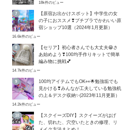
18k件のビュー
【原宿お出かけスポット】中学生の女
の子におススメ❣プチプラでかわいい原
宿ショップ10選（2024年1月更新）
16.6k件のビュー
【セリア】初心者さんでも大丈夫😁さ
あ始めよう❣100均手作りキットで簡単
編み物に挑戦💕
14.7k件のビュー
100均アイテムでもOK👀🌟勉強垢でも
見かける❣みんなが工夫している勉強机
の上＆デスク収納✨(2023年11月更新）
14.2k件のビュー
【スクイーズDIY】スクイーズがはげ
た、切れた、穴空いたときの修理、リ
メイク方法まとめ！