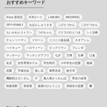
おすすめキーワード
ー
iFace 原宿店
JCBカード
LABUBU
MEDIPEEL
SPY×FAMILY
おぱんしゅうさぎ
こびとづかん
こびどづかん
ちいかわレストラン
つのちゃん
ゴリラのひとつき
シミ治療
チェンソーマン
ドローン
ニコニコ超会議
ネオアトム
ハイキュー
ハロウィーン
ビックリマン
フレンダ
マッサージ
マッチングアプリ
七夕
万博
仕事
口臭
名言
女性専用ホテル
学生時代
小中学生の恋愛
復縁
恋愛
手塚治虫
推し活
東野圭吾
枚方市
機動戦士ガンダム
汗
無人島かくれんぼ
男女の友情
秋葉原駅
美容液
薬屋のひとりごと
高校生の恋愛
鬱