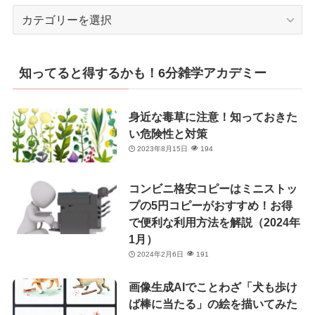
カ
テ
ゴ
リ
知ってると得するかも！6分雑学アカデミー
ー
身近な毒草に注意！知っておきた
い危険性と対策
2023年8月15日
194
コンビニ格安コピーはミニストッ
プの5円コピーがおすすめ！お得
で便利な利用方法を解説（2024年
1月）
2024年2月6日
191
画像生成AIでことわざ「犬も歩け
ば棒に当たる」の絵を描いてみた