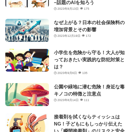
−話題のAIを知ろう
2023年8月13日
175
なぜ上がる？日本の社会保険料の
増加背景とその影響
2023年12月19日
172
小学生を危険から守る！大人が知
っておきたい実践的な防犯対策と
は？
2023年9月6日
135
公園や緑地に潜む危険！身近な毒
キノコの特徴と注意点
2023年8月14日
111
接着剤を拭くならティッシュは
NG！子どもにもしっかり伝えた
い「瞬間接着剤」のリスクと安全