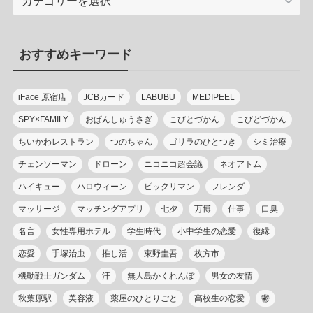
テ
ゴ
リ
おすすめキーワード
ー
iFace 原宿店
JCBカード
LABUBU
MEDIPEEL
SPY×FAMILY
おぱんしゅうさぎ
こびとづかん
こびどづかん
ちいかわレストラン
つのちゃん
ゴリラのひとつき
シミ治療
チェンソーマン
ドローン
ニコニコ超会議
ネオアトム
ハイキュー
ハロウィーン
ビックリマン
フレンダ
マッサージ
マッチングアプリ
七夕
万博
仕事
口臭
名言
女性専用ホテル
学生時代
小中学生の恋愛
復縁
恋愛
手塚治虫
推し活
東野圭吾
枚方市
機動戦士ガンダム
汗
無人島かくれんぼ
男女の友情
秋葉原駅
美容液
薬屋のひとりごと
高校生の恋愛
鬱