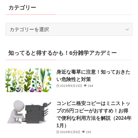
カテゴリー
カ
テ
ゴ
リ
知ってると得するかも！6分雑学アカデミー
ー
身近な毒草に注意！知っておきた
い危険性と対策
2023年8月15日
194
コンビニ格安コピーはミニストッ
プの5円コピーがおすすめ！お得
で便利な利用方法を解説（2024年
1月）
2024年2月6日
191