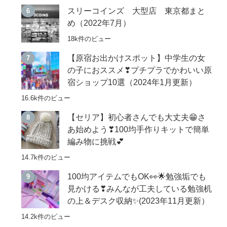
スリーコインズ 大型店 東京都まと
め（2022年7月）
18k件のビュー
【原宿お出かけスポット】中学生の女
の子におススメ❣プチプラでかわいい原
宿ショップ10選（2024年1月更新）
16.6k件のビュー
【セリア】初心者さんでも大丈夫😁さ
あ始めよう❣100均手作りキットで簡単
編み物に挑戦💕
14.7k件のビュー
100均アイテムでもOK👀🌟勉強垢でも
見かける❣みんなが工夫している勉強机
の上＆デスク収納✨(2023年11月更新）
14.2k件のビュー