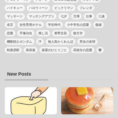
ハイキュー
ハロウィーン
ビックリマン
フレンダ
マッサージ
マッチングアプリ
七夕
万博
仕事
口臭
名言
女性専用ホテル
学生時代
小中学生の恋愛
復縁
恋愛
手塚治虫
推し活
東野圭吾
枚方市
機動戦士ガンダム
汗
無人島かくれんぼ
男女の友情
秋葉原駅
美容液
薬屋のひとりごと
高校生の恋愛
鬱
New Posts