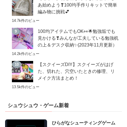
あ始めよう❣100均手作りキットで簡単
編み物に挑戦💕
14.7k件のビュー
100均アイテムでもOK👀🌟勉強垢でも
見かける❣みんなが工夫している勉強机
の上＆デスク収納✨(2023年11月更新）
14.2k件のビュー
【スクイーズDIY】スクイーズがはげ
た、切れた、穴空いたときの修理、リ
メイク方法まとめ！
13.5k件のビュー
シュウシュウ・ゲーム新着
ひらがなシューティングゲーム