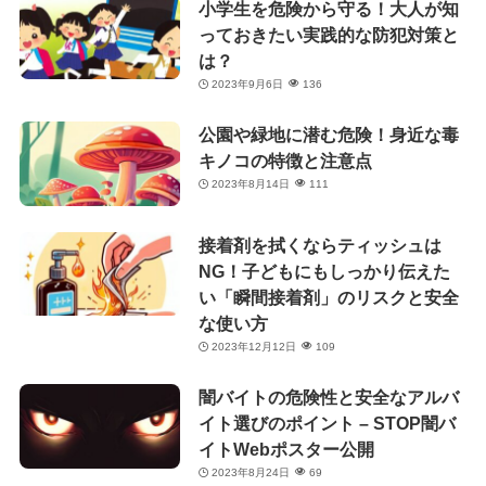
小学生を危険から守る！大人が知
っておきたい実践的な防犯対策と
は？
2023年9月6日
136
公園や緑地に潜む危険！身近な毒
キノコの特徴と注意点
2023年8月14日
111
接着剤を拭くならティッシュは
NG！子どもにもしっかり伝えた
い「瞬間接着剤」のリスクと安全
な使い方
2023年12月12日
109
闇バイトの危険性と安全なアルバ
イト選びのポイント – STOP闇バ
イトWebポスター公開
2023年8月24日
69