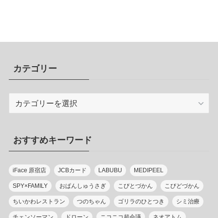
カテゴリー
カ
テ
ゴ
リ
おすすめキーワード
ー
iFace 原宿店
JCBカード
LABUBU
MEDIPEEL
SPY×FAMILY
おぱんしゅうさぎ
こびとづかん
こびどづかん
ちいかわレストラン
つのちゃん
ゴリラのひとつき
シミ治療
チェンソーマン
ドローン
ニコニコ超会議
ネオアトム