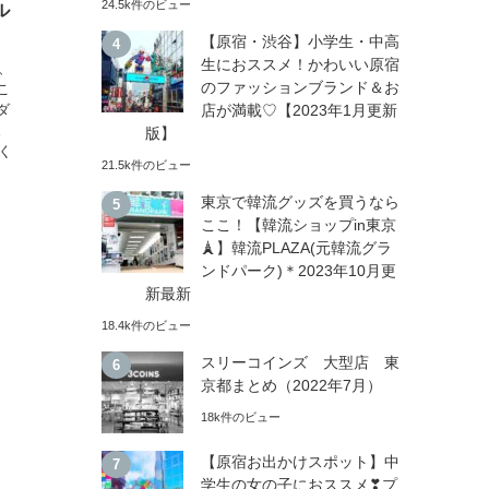
24.5k件のビュー
ル
【原宿・渋谷】小学生・中高
生におススメ！かわいい原宿
、
のファッションブランド＆お
こ
ダ
店が満載♡【2023年1月更新
。
版】
く
21.5k件のビュー
東京で韓流グッズを買うなら
ここ！【韓流ショップin東京
🗼】韓流PLAZA(元韓流グラ
ンドパーク)＊2023年10月更
新最新
18.4k件のビュー
スリーコインズ 大型店 東
京都まとめ（2022年7月）
18k件のビュー
【原宿お出かけスポット】中
学生の女の子におススメ❣プ