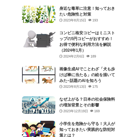
身近な毒草に注意！知っておき
たい危険性と対策
2023年8月15日
193
コンビニ格安コピーはミニスト
ップの5円コピーがおすすめ！
お得で便利な利用方法を解説
（2024年1月）
2024年2月6日
189
画像生成AIでことわざ「犬も歩
けば棒に当たる」の絵を描いて
みた−話題のAIを知ろう
2023年8月13日
175
なぜ上がる？日本の社会保険料
の増加背景とその影響
2023年12月19日
169
小学生を危険から守る！大人が
知っておきたい実践的な防犯対
策とは？