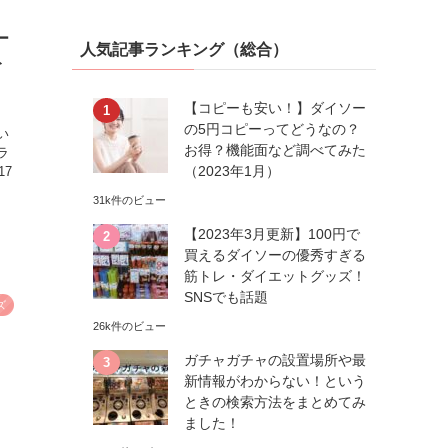
ー
人気記事ランキング（総合）
ト
【コピーも安い！】ダイソー
の5円コピーってどうなの？
い
お得？機能面など調べてみた
ラ
（2023年1月）
17
31k件のビュー
【2023年3月更新】100円で
買えるダイソーの優秀すぎる
筋トレ・ダイエットグッズ！
SNSでも話題
ズ
26k件のビュー
ガチャガチャの設置場所や最
新情報がわからない！という
ときの検索方法をまとめてみ
ました！