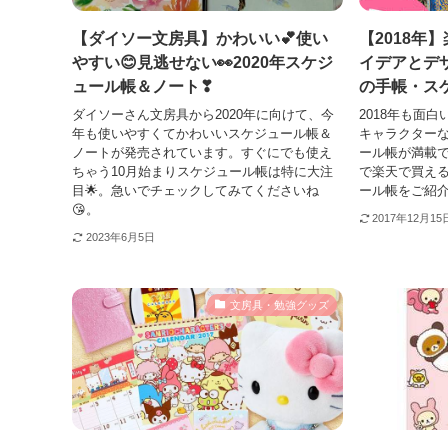
【ダイソー文房具】かわいい💕使い
【2018年
やすい😊見逃せない👀2020年スケジ
イデアとデ
ュール帳＆ノート❣
の手帳・ス
ダイソーさん文房具から2020年に向けて、今
2018年も面
年も使いやすくてかわいいスケジュール帳＆
キャラクター
ノートが発売されています。すぐにでも使え
ール帳が満載
ちゃう10月始まりスケジュール帳は特に大注
で楽天で買え
目🌟。急いでチェックしてみてくださいね
ール帳をご紹
😘。
2017年12月15
2023年6月5日
文房具・勉強グッズ