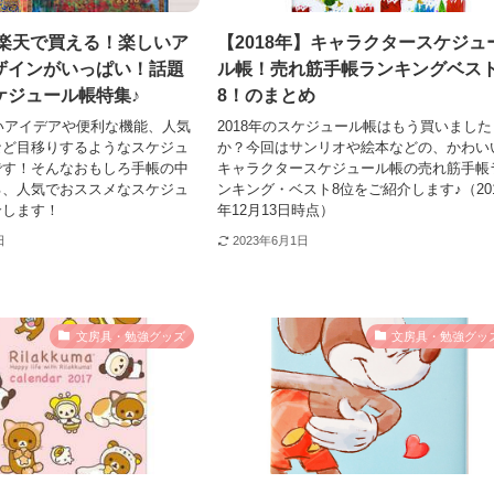
】楽天で買える！楽しいア
【2018年】キャラクタースケジュ
ザインがいっぱい！話題
ル帳！売れ筋手帳ランキングベス
ケジュール帳特集♪
8！のまとめ
白いアイデアや便利な機能、人気
2018年のスケジュール帳はもう買いました
など目移りするようなスケジュ
か？今回はサンリオや絵本などの、かわい
です！そんなおもしろ手帳の中
キャラクタースケジュール帳の売れ筋手帳
る、人気でおススメなスケジュ
ンキング・ベスト8位をご紹介します♪（20
介します！
年12月13日時点）
日
2023年6月1日
文房具・勉強グッズ
文房具・勉強グッ