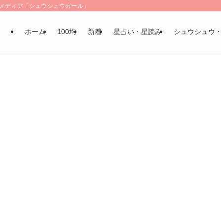
LSメディア「シュウシュウガール」
ホーム
100均
新着
星占い・星読み
シュウシュウ