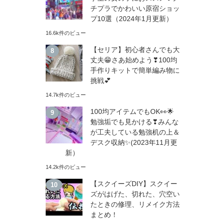
チプラでかわいい原宿ショッ
プ10選（2024年1月更新）
16.6k件のビュー
【セリア】初心者さんでも大
丈夫😁さあ始めよう❣100均
手作りキットで簡単編み物に
挑戦💕
14.7k件のビュー
100均アイテムでもOK👀🌟
勉強垢でも見かける❣みんな
が工夫している勉強机の上＆
デスク収納✨(2023年11月更
新）
14.2k件のビュー
【スクイーズDIY】スクイー
ズがはげた、切れた、穴空い
たときの修理、リメイク方法
まとめ！