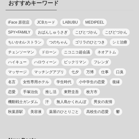
おすすめキーワード
ー
iFace 原宿店
JCBカード
LABUBU
MEDIPEEL
SPY×FAMILY
おぱんしゅうさぎ
こびとづかん
こびどづかん
ちいかわレストラン
つのちゃん
ゴリラのひとつき
シミ治療
チェンソーマン
ドローン
ニコニコ超会議
ネオアトム
ハイキュー
ハロウィーン
ビックリマン
フレンダ
マッサージ
マッチングアプリ
七夕
万博
仕事
口臭
名言
女性専用ホテル
学生時代
小中学生の恋愛
復縁
恋愛
手塚治虫
推し活
東野圭吾
枚方市
機動戦士ガンダム
汗
無人島かくれんぼ
男女の友情
秋葉原駅
美容液
薬屋のひとりごと
高校生の恋愛
鬱