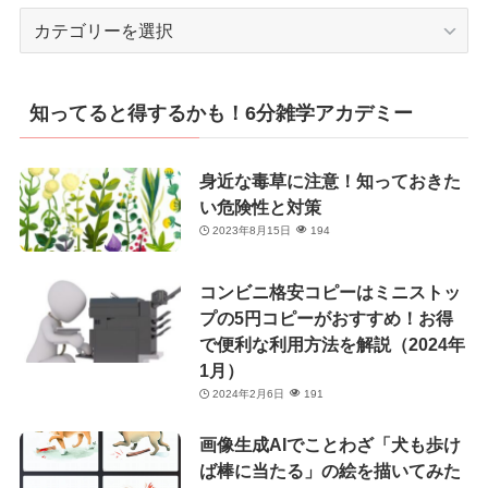
カ
テ
ゴ
リ
知ってると得するかも！6分雑学アカデミー
ー
身近な毒草に注意！知っておきた
い危険性と対策
2023年8月15日
194
コンビニ格安コピーはミニストッ
プの5円コピーがおすすめ！お得
で便利な利用方法を解説（2024年
1月）
2024年2月6日
191
画像生成AIでことわざ「犬も歩け
ば棒に当たる」の絵を描いてみた