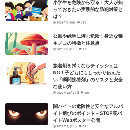
小学生を危険から守る！大人が知
っておきたい実践的な防犯対策と
は？
2023年9月6日
135
公園や緑地に潜む危険！身近な毒
キノコの特徴と注意点
2023年8月14日
111
接着剤を拭くならティッシュは
NG！子どもにもしっかり伝えた
い「瞬間接着剤」のリスクと安全
な使い方
2023年12月12日
108
闇バイトの危険性と安全なアルバ
イト選びのポイント – STOP闇バ
イトWebポスター公開
2023年8月24日
68