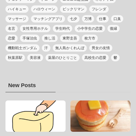
ハイキュー
ハロウィーン
ビックリマン
フレンダ
マッサージ
マッチングアプリ
七夕
万博
仕事
口臭
名言
女性専用ホテル
学生時代
小中学生の恋愛
復縁
恋愛
手塚治虫
推し活
東野圭吾
枚方市
機動戦士ガンダム
汗
無人島かくれんぼ
男女の友情
秋葉原駅
美容液
薬屋のひとりごと
高校生の恋愛
鬱
New Posts