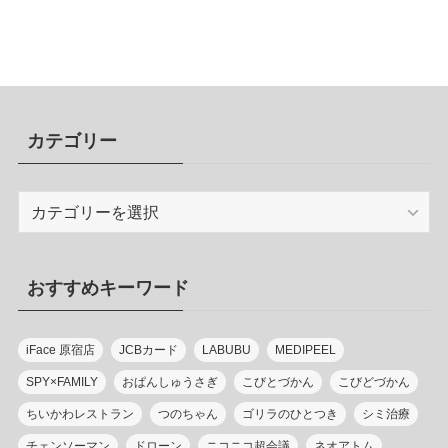
カテゴリー
カ
テ
ゴ
リ
おすすめキーワード
ー
iFace 原宿店
JCBカード
LABUBU
MEDIPEEL
SPY×FAMILY
おぱんしゅうさぎ
こびとづかん
こびどづかん
ちいかわレストラン
つのちゃん
ゴリラのひとつき
シミ治療
チェンソーマン
ドローン
ニコニコ超会議
ネオアトム