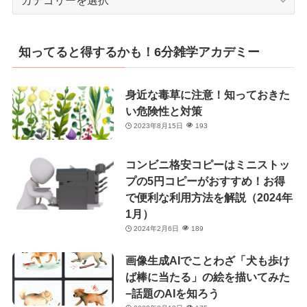
テ
ゴ
リ
知ってると得するかも！6分雑学アカデミー
ー
身近な毒草に注意！知っておきた
い危険性と対策
2023年8月15日
193
コンビニ格安コピーはミニストッ
プの5円コピーがおすすめ！お得
で便利な利用方法を解説（2024年
1月）
2024年2月6日
189
画像生成AIでことわざ「犬も歩け
ば棒に当たる」の絵を描いてみた
−話題のAIを知ろう