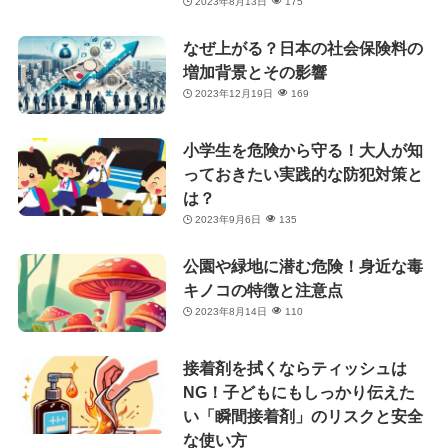
2023年8月13日
175
なぜ上がる？日本の社会保険料の
増加背景とその影響
2023年12月19日
169
小学生を危険から守る！大人が知
っておきたい実践的な防犯対策と
は？
2023年9月6日
135
公園や緑地に潜む危険！身近な毒
キノコの特徴と注意点
2023年8月14日
110
接着剤を拭くならティッシュは
NG！子どもにもしっかり伝えた
い「瞬間接着剤」のリスクと安全
な使い方