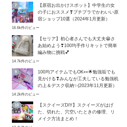
【原宿お出かけスポット】中学生の女
の子におススメ❣プチプラでかわいい原
宿ショップ10選（2024年1月更新）
16.6k件のビュー
【セリア】初心者さんでも大丈夫😁さ
あ始めよう❣100均手作りキットで簡単
編み物に挑戦💕
14.7k件のビュー
100均アイテムでもOK👀🌟勉強垢でも
見かける❣みんなが工夫している勉強机
の上＆デスク収納✨(2023年11月更新）
14.2k件のビュー
【スクイーズDIY】スクイーズがはげ
た、切れた、穴空いたときの修理、リ
メイク方法まとめ！