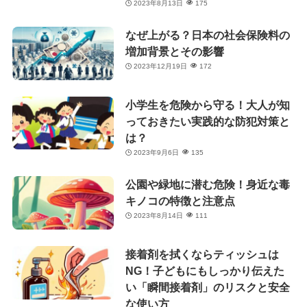
2023年8月13日
175
なぜ上がる？日本の社会保険料の
増加背景とその影響
2023年12月19日
172
小学生を危険から守る！大人が知
っておきたい実践的な防犯対策と
は？
2023年9月6日
135
公園や緑地に潜む危険！身近な毒
キノコの特徴と注意点
2023年8月14日
111
接着剤を拭くならティッシュは
NG！子どもにもしっかり伝えた
い「瞬間接着剤」のリスクと安全
な使い方