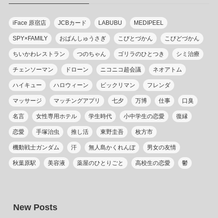
iFace 原宿店
JCBカード
LABUBU
MEDIPEEL
SPY×FAMILY
おぱんしゅうさぎ
こびとづかん
こびどづかん
ちいかわレストラン
つのちゃん
ゴリラのひとつき
シミ治療
チェンソーマン
ドローン
ニコニコ超会議
ネオアトム
ハイキュー
ハロウィーン
ビックリマン
フレンダ
マッサージ
マッチングアプリ
七夕
万博
仕事
口臭
名言
女性専用ホテル
学生時代
小中学生の恋愛
復縁
恋愛
手塚治虫
推し活
東野圭吾
枚方市
機動戦士ガンダム
汗
無人島かくれんぼ
男女の友情
秋葉原駅
美容液
薬屋のひとりごと
高校生の恋愛
鬱
New Posts