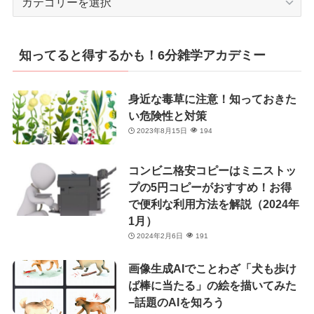
テ
ゴ
リ
知ってると得するかも！6分雑学アカデミー
ー
身近な毒草に注意！知っておきた
い危険性と対策
2023年8月15日
194
コンビニ格安コピーはミニストッ
プの5円コピーがおすすめ！お得
で便利な利用方法を解説（2024年
1月）
2024年2月6日
191
画像生成AIでことわざ「犬も歩け
ば棒に当たる」の絵を描いてみた
−話題のAIを知ろう