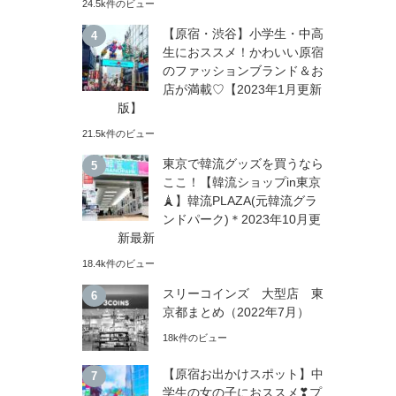
24.5k件のビュー
【原宿・渋谷】小学生・中高
生におススメ！かわいい原宿
のファッションブランド＆お
店が満載♡【2023年1月更新
版】
21.5k件のビュー
東京で韓流グッズを買うなら
ここ！【韓流ショップin東京
🗼】韓流PLAZA(元韓流グラ
ンドパーク)＊2023年10月更
新最新
18.4k件のビュー
スリーコインズ 大型店 東
京都まとめ（2022年7月）
18k件のビュー
【原宿お出かけスポット】中
学生の女の子におススメ❣プ