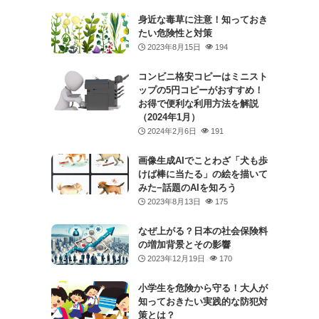
身近な毒草に注意！知っておき
たい危険性と対策
2023年8月15日
194
コンビニ格安コピーはミニスト
ップの5円コピーがおすすめ！
お得で便利な利用方法を解説
（2024年1月）
2024年2月6日
191
画像生成AIでことわざ「犬も歩
けば棒に当たる」の絵を描いて
みた−話題のAIを知ろう
2023年8月13日
175
なぜ上がる？日本の社会保険料
の増加背景とその影響
2023年12月19日
170
小学生を危険から守る！大人が
知っておきたい実践的な防犯対
策とは？