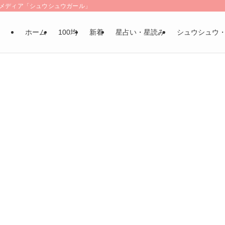
LSメディア「シュウシュウガール」
ホーム
100均
新着
星占い・星読み
シュウシュウ