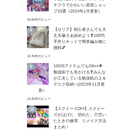
チプラでかわいい原宿ショッ
プ10選（2024年1月更新）
16.6k件のビュー
【セリア】初心者さんでも大
丈夫😁さあ始めよう❣100均
手作りキットで簡単編み物に
挑戦💕
14.7k件のビュー
100均アイテムでもOK👀🌟
勉強垢でも見かける❣みんな
が工夫している勉強机の上＆
デスク収納✨(2023年11月更
新）
14.2k件のビュー
【スクイーズDIY】スクイー
ズがはげた、切れた、穴空い
たときの修理、リメイク方法
まとめ！