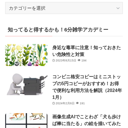
カ
テ
ゴ
リ
知ってると得するかも！6分雑学アカデミー
ー
身近な毒草に注意！知っておきた
い危険性と対策
2023年8月15日
194
コンビニ格安コピーはミニストッ
プの5円コピーがおすすめ！お得
で便利な利用方法を解説（2024年
1月）
2024年2月6日
191
画像生成AIでことわざ「犬も歩け
ば棒に当たる」の絵を描いてみた