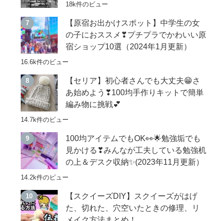
18k件のビュー
【原宿お出かけスポット】中学生の女
の子におススメ❣プチプラでかわいい原
宿ショップ10選（2024年1月更新）
16.6k件のビュー
【セリア】初心者さんでも大丈夫😁さ
あ始めよう❣100均手作りキットで簡単
編み物に挑戦💕
14.7k件のビュー
100均アイテムでもOK👀🌟勉強垢でも
見かける❣みんなが工夫している勉強机
の上＆デスク収納✨(2023年11月更新）
14.2k件のビュー
【スクイーズDIY】スクイーズがはげ
た、切れた、穴空いたときの修理、リ
メイク方法まとめ！