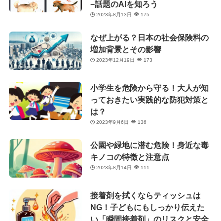
−話題のAIを知ろう
2023年8月13日
175
なぜ上がる？日本の社会保険料の
増加背景とその影響
2023年12月19日
173
小学生を危険から守る！大人が知
っておきたい実践的な防犯対策と
は？
2023年9月6日
136
公園や緑地に潜む危険！身近な毒
キノコの特徴と注意点
2023年8月14日
111
接着剤を拭くならティッシュは
NG！子どもにもしっかり伝えた
い「瞬間接着剤」のリスクと安全