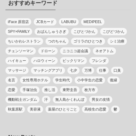
おすすめキーワード
ー
iFace 原宿店
JCBカード
LABUBU
MEDIPEEL
SPY×FAMILY
おぱんしゅうさぎ
こびとづかん
こびどづかん
ちいかわレストラン
つのちゃん
ゴリラのひとつき
シミ治療
チェンソーマン
ドローン
ニコニコ超会議
ネオアトム
ハイキュー
ハロウィーン
ビックリマン
フレンダ
マッサージ
マッチングアプリ
七夕
万博
仕事
口臭
名言
女性専用ホテル
学生時代
小中学生の恋愛
復縁
恋愛
手塚治虫
推し活
東野圭吾
枚方市
機動戦士ガンダム
汗
無人島かくれんぼ
男女の友情
秋葉原駅
美容液
薬屋のひとりごと
高校生の恋愛
鬱