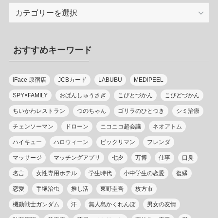
カ
テ
ゴ
リ
おすすめキーワード
ー
iFace 原宿店
JCBカード
LABUBU
MEDIPEEL
SPY×FAMILY
おぱんしゅうさぎ
こびとづかん
こびどづかん
ちいかわレストラン
つのちゃん
ゴリラのひとつき
シミ治療
チェンソーマン
ドローン
ニコニコ超会議
ネオアトム
ハイキュー
ハロウィーン
ビックリマン
フレンダ
マッサージ
マッチングアプリ
七夕
万博
仕事
口臭
名言
女性専用ホテル
学生時代
小中学生の恋愛
復縁
恋愛
手塚治虫
推し活
東野圭吾
枚方市
機動戦士ガンダム
汗
無人島かくれんぼ
男女の友情