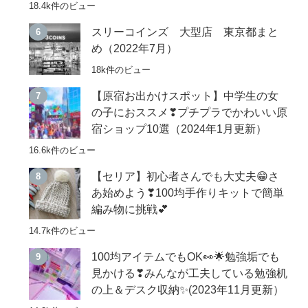
18.4k件のビュー
スリーコインズ 大型店 東京都まと
め（2022年7月）
18k件のビュー
【原宿お出かけスポット】中学生の女
の子におススメ❣プチプラでかわいい原
宿ショップ10選（2024年1月更新）
16.6k件のビュー
【セリア】初心者さんでも大丈夫😁さ
あ始めよう❣100均手作りキットで簡単
編み物に挑戦💕
14.7k件のビュー
100均アイテムでもOK👀🌟勉強垢でも
見かける❣みんなが工夫している勉強机
の上＆デスク収納✨(2023年11月更新）