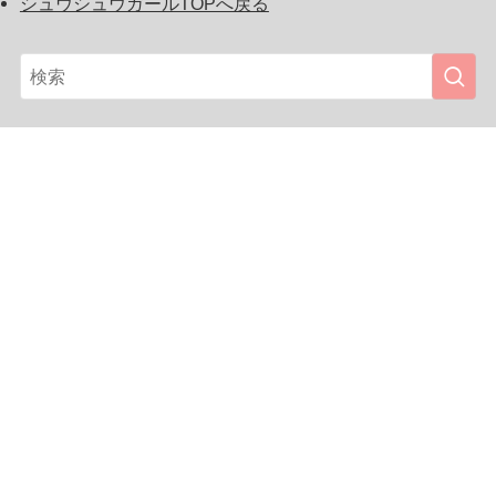
シュウシュウガールTOPへ戻る
『シュウシュウガール』は、女の子に人気のスクイー
ズ、ガチャガチャ、キャラクターグッズを初め、プチプ
ラかわいいガールズファッション、ビューティーアイテ
ム、雑貨やインスタ映えするフォトジェニックなスポッ
ト、カフェ、スイーツを紹介しています。気になるカワ
イイをまとめてランキング!! You can find a store location
to buy Japan’s ‘Kawaii girls fashion, beauty items, cute
variety goods, lovely sweets and also find a pop cafe and
photo spots for Instagram. (featuring new arrival squishies,
capsule toys, anime character goods in popular among
girls)