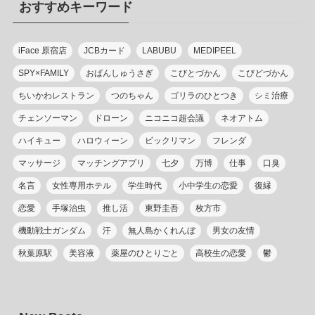
おすすめキーワード
ー
iFace 原宿店
JCBカード
LABUBU
MEDIPEEL
SPY×FAMILY
おぱんしゅうさぎ
こびとづかん
こびどづかん
ちいかわレストラン
つのちゃん
ゴリラのひとつき
シミ治療
チェンソーマン
ドローン
ニコニコ超会議
ネオアトム
ハイキュー
ハロウィーン
ビックリマン
フレンダ
マッサージ
マッチングアプリ
七夕
万博
仕事
口臭
名言
女性専用ホテル
学生時代
小中学生の恋愛
復縁
恋愛
手塚治虫
推し活
東野圭吾
枚方市
機動戦士ガンダム
汗
無人島かくれんぼ
男女の友情
秋葉原駅
美容液
薬屋のひとりごと
高校生の恋愛
鬱