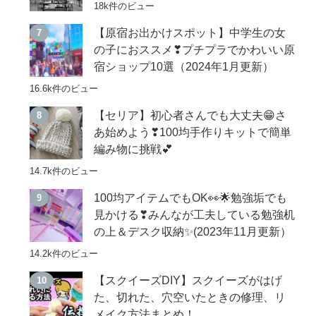
18k件のビュー
【原宿お出かけスポット】中学生の女
の子におススメ❣プチプラでかわいい原
宿ショップ10選（2024年1月更新）
16.6k件のビュー
【セリア】初心者さんでも大丈夫😁さ
あ始めよう❣100均手作りキットで簡単
編み物に挑戦💕
14.7k件のビュー
100均アイテムでもOK👀🌟勉強垢でも
見かける❣みんなが工夫している勉強机
の上＆デスク収納✨(2023年11月更新）
14.2k件のビュー
【スクイーズDIY】スクイーズがはげ
た、切れた、穴空いたときの修理、リ
メイク方法まとめ！