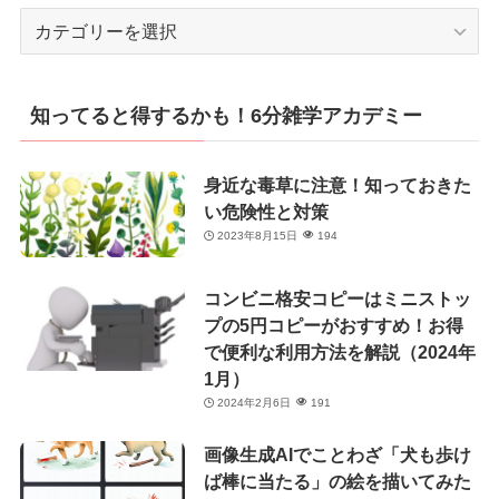
カ
テ
ゴ
リ
知ってると得するかも！6分雑学アカデミー
ー
身近な毒草に注意！知っておきた
い危険性と対策
2023年8月15日
194
コンビニ格安コピーはミニストッ
プの5円コピーがおすすめ！お得
で便利な利用方法を解説（2024年
1月）
2024年2月6日
191
画像生成AIでことわざ「犬も歩け
ば棒に当たる」の絵を描いてみた