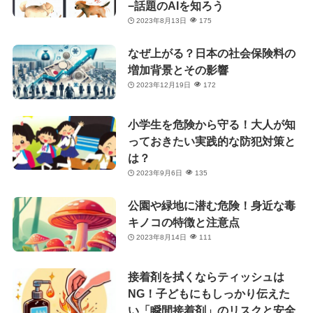
−話題のAIを知ろう
2023年8月13日
175
なぜ上がる？日本の社会保険料の
増加背景とその影響
2023年12月19日
172
小学生を危険から守る！大人が知
っておきたい実践的な防犯対策と
は？
2023年9月6日
135
公園や緑地に潜む危険！身近な毒
キノコの特徴と注意点
2023年8月14日
111
接着剤を拭くならティッシュは
NG！子どもにもしっかり伝えた
い「瞬間接着剤」のリスクと安全