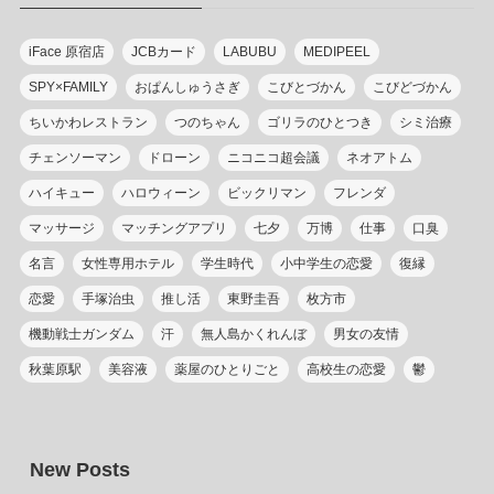
iFace 原宿店
JCBカード
LABUBU
MEDIPEEL
SPY×FAMILY
おぱんしゅうさぎ
こびとづかん
こびどづかん
ちいかわレストラン
つのちゃん
ゴリラのひとつき
シミ治療
チェンソーマン
ドローン
ニコニコ超会議
ネオアトム
ハイキュー
ハロウィーン
ビックリマン
フレンダ
マッサージ
マッチングアプリ
七夕
万博
仕事
口臭
名言
女性専用ホテル
学生時代
小中学生の恋愛
復縁
恋愛
手塚治虫
推し活
東野圭吾
枚方市
機動戦士ガンダム
汗
無人島かくれんぼ
男女の友情
秋葉原駅
美容液
薬屋のひとりごと
高校生の恋愛
鬱
New Posts