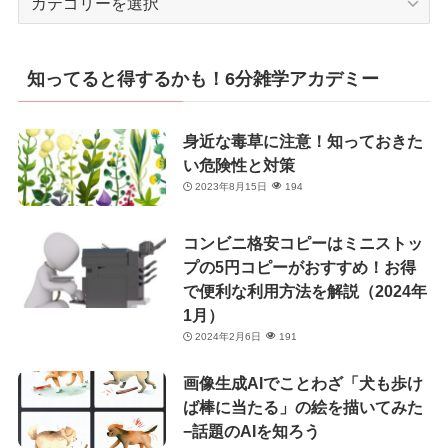
テ
ゴ
リ
知ってると得するかも！6分雑学アカデミー
ー
身近な毒草に注意！知っておきた
い危険性と対策
2023年8月15日
194
コンビニ格安コピーはミニストッ
プの5円コピーがおすすめ！お得
で便利な利用方法を解説（2024年
1月）
2024年2月6日
191
画像生成AIでことわざ「犬も歩け
ば棒に当たる」の絵を描いてみた
−話題のAIを知ろう