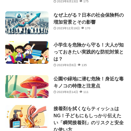
2023年8月13日
175
なぜ上がる？日本の社会保険料の
増加背景とその影響
2023年12月19日
170
小学生を危険から守る！大人が知
っておきたい実践的な防犯対策と
は？
2023年9月6日
135
公園や緑地に潜む危険！身近な毒
キノコの特徴と注意点
2023年8月14日
111
接着剤を拭くならティッシュは
NG！子どもにもしっかり伝えた
い「瞬間接着剤」のリスクと安全
な使い方