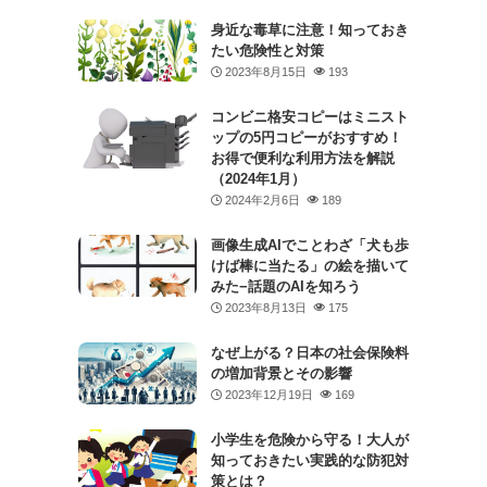
身近な毒草に注意！知っておき
たい危険性と対策
2023年8月15日
193
コンビニ格安コピーはミニスト
ップの5円コピーがおすすめ！
お得で便利な利用方法を解説
（2024年1月）
2024年2月6日
189
画像生成AIでことわざ「犬も歩
けば棒に当たる」の絵を描いて
みた−話題のAIを知ろう
2023年8月13日
175
なぜ上がる？日本の社会保険料
の増加背景とその影響
2023年12月19日
169
小学生を危険から守る！大人が
知っておきたい実践的な防犯対
策とは？