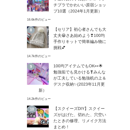
チプラでかわいい原宿ショッ
プ10選（2024年1月更新）
16.6k件のビュー
【セリア】初心者さんでも大
丈夫😁さあ始めよう❣100均
手作りキットで簡単編み物に
挑戦💕
14.7k件のビュー
100均アイテムでもOK👀🌟
勉強垢でも見かける❣みんな
が工夫している勉強机の上＆
デスク収納✨(2023年11月更
新）
14.2k件のビュー
【スクイーズDIY】スクイー
ズがはげた、切れた、穴空い
たときの修理、リメイク方法
まとめ！