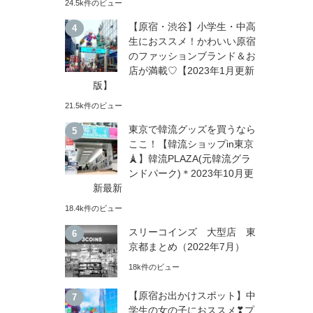
24.5k件のビュー
【原宿・渋谷】小学生・中高
生におススメ！かわいい原宿
のファッションブランド＆お
店が満載♡【2023年1月更新
版】
21.5k件のビュー
東京で韓流グッズを買うなら
ここ！【韓流ショップin東京
🗼】韓流PLAZA(元韓流グラ
ンドパーク)＊2023年10月更
新最新
18.4k件のビュー
スリーコインズ 大型店 東
京都まとめ（2022年7月）
18k件のビュー
【原宿お出かけスポット】中
学生の女の子におススメ❣プ