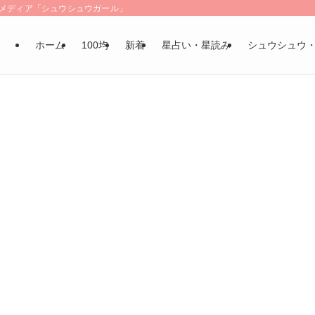
LSメディア「シュウシュウガール」
ホーム
100均
新着
星占い・星読み
シュウシュウ