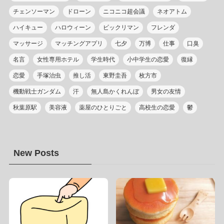
チェンソーマン
ドローン
ニコニコ超会議
ネオアトム
ハイキュー
ハロウィーン
ビックリマン
フレンダ
マッサージ
マッチングアプリ
七夕
万博
仕事
口臭
名言
女性専用ホテル
学生時代
小中学生の恋愛
復縁
恋愛
手塚治虫
推し活
東野圭吾
枚方市
機動戦士ガンダム
汗
無人島かくれんぼ
男女の友情
秋葉原駅
美容液
薬屋のひとりごと
高校生の恋愛
鬱
New Posts