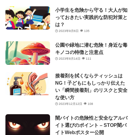
小学生を危険から守る！大人が知
っておきたい実践的な防犯対策と
は？
2023年9月6日
135
公園や緑地に潜む危険！身近な毒
キノコの特徴と注意点
2023年8月14日
111
接着剤を拭くならティッシュは
NG！子どもにもしっかり伝えた
い「瞬間接着剤」のリスクと安全
な使い方
2023年12月12日
108
闇バイトの危険性と安全なアルバ
イト選びのポイント – STOP闇バ
イトWebポスター公開