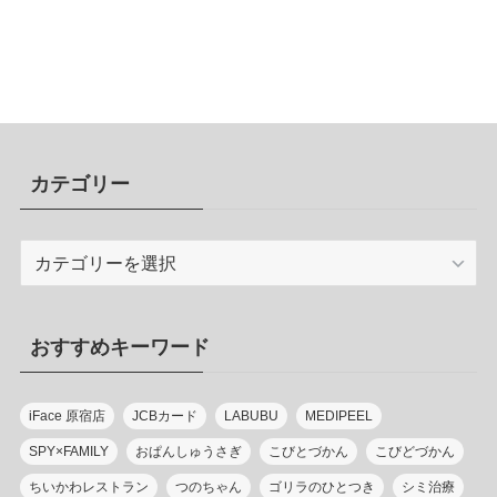
カテゴリー
カ
テ
ゴ
リ
おすすめキーワード
ー
iFace 原宿店
JCBカード
LABUBU
MEDIPEEL
SPY×FAMILY
おぱんしゅうさぎ
こびとづかん
こびどづかん
ちいかわレストラン
つのちゃん
ゴリラのひとつき
シミ治療