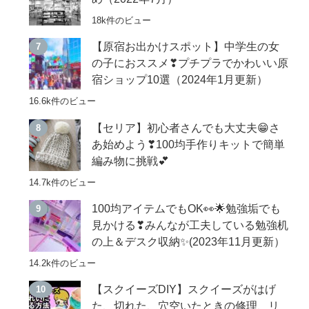
18k件のビュー
【原宿お出かけスポット】中学生の女
の子におススメ❣プチプラでかわいい原
宿ショップ10選（2024年1月更新）
16.6k件のビュー
【セリア】初心者さんでも大丈夫😁さ
あ始めよう❣100均手作りキットで簡単
編み物に挑戦💕
14.7k件のビュー
100均アイテムでもOK👀🌟勉強垢でも
見かける❣みんなが工夫している勉強机
の上＆デスク収納✨(2023年11月更新）
14.2k件のビュー
【スクイーズDIY】スクイーズがはげ
た、切れた、穴空いたときの修理、リ