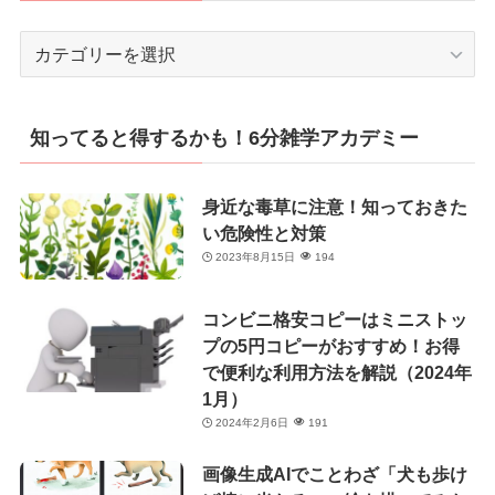
カ
テ
ゴ
リ
知ってると得するかも！6分雑学アカデミー
ー
身近な毒草に注意！知っておきた
い危険性と対策
2023年8月15日
194
コンビニ格安コピーはミニストッ
プの5円コピーがおすすめ！お得
で便利な利用方法を解説（2024年
1月）
2024年2月6日
191
画像生成AIでことわざ「犬も歩け