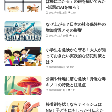
ば棒に当たる」の絵を描いてみた
−話題のAIを知ろう
2023年8月13日
175
なぜ上がる？日本の社会保険料の
増加背景とその影響
2023年12月19日
172
小学生を危険から守る！大人が知
っておきたい実践的な防犯対策と
は？
2023年9月6日
135
公園や緑地に潜む危険！身近な毒
キノコの特徴と注意点
2023年8月14日
111
接着剤を拭くならティッシュは
NG！子どもにもしっかり伝えた