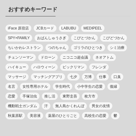
リ
おすすめキーワード
ー
iFace 原宿店
JCBカード
LABUBU
MEDIPEEL
SPY×FAMILY
おぱんしゅうさぎ
こびとづかん
こびどづかん
ちいかわレストラン
つのちゃん
ゴリラのひとつき
シミ治療
チェンソーマン
ドローン
ニコニコ超会議
ネオアトム
ハイキュー
ハロウィーン
ビックリマン
フレンダ
マッサージ
マッチングアプリ
七夕
万博
仕事
口臭
名言
女性専用ホテル
学生時代
小中学生の恋愛
復縁
恋愛
手塚治虫
推し活
東野圭吾
枚方市
機動戦士ガンダム
汗
無人島かくれんぼ
男女の友情
秋葉原駅
美容液
薬屋のひとりごと
高校生の恋愛
鬱