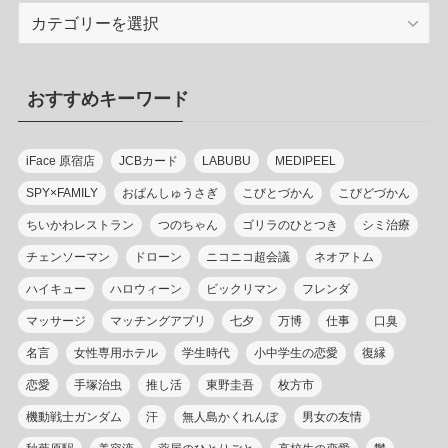
カ
テ
ゴ
リ
おすすめキーワード
ー
iFace 原宿店
JCBカード
LABUBU
MEDIPEEL
SPY×FAMILY
おぱんしゅうさぎ
こびとづかん
こびどづかん
ちいかわレストラン
つのちゃん
ゴリラのひとつき
シミ治療
チェンソーマン
ドローン
ニコニコ超会議
ネオアトム
ハイキュー
ハロウィーン
ビックリマン
フレンダ
マッサージ
マッチングアプリ
七夕
万博
仕事
口臭
名言
女性専用ホテル
学生時代
小中学生の恋愛
復縁
恋愛
手塚治虫
推し活
東野圭吾
枚方市
機動戦士ガンダム
汗
無人島かくれんぼ
男女の友情