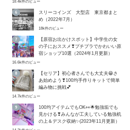
18.4k件のビュー
スリーコインズ 大型店 東京都まと
め（2022年7月）
18k件のビュー
【原宿お出かけスポット】中学生の女
の子におススメ❣プチプラでかわいい原
宿ショップ10選（2024年1月更新）
16.6k件のビュー
【セリア】初心者さんでも大丈夫😁さ
あ始めよう❣100均手作りキットで簡単
編み物に挑戦💕
14.7k件のビュー
100均アイテムでもOK👀🌟勉強垢でも
見かける❣みんなが工夫している勉強机
の上＆デスク収納✨(2023年11月更新）