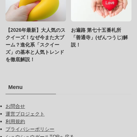
【2026年最新】大人気のス
お遍路 第七十五番札所
クイーズ！なぜ今また大ブ
「善通寺」(ぜんつうじ)解
ーム？進化系「スクイー
説！
ズ」の基本と人気トレンド
を徹底解説！
Menu
お問合せ
運営プロジェクト
利用規約
プライバシーポリシー
シュウシュウガールTOPへ戻る