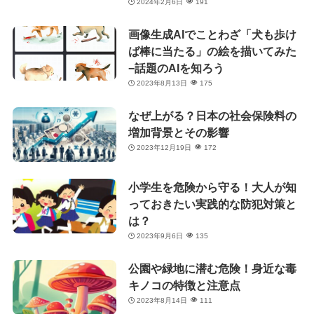
2024年2月6日
191
画像生成AIでことわざ「犬も歩け
ば棒に当たる」の絵を描いてみた
−話題のAIを知ろう
2023年8月13日
175
なぜ上がる？日本の社会保険料の
増加背景とその影響
2023年12月19日
172
小学生を危険から守る！大人が知
っておきたい実践的な防犯対策と
は？
2023年9月6日
135
公園や緑地に潜む危険！身近な毒
キノコの特徴と注意点
2023年8月14日
111