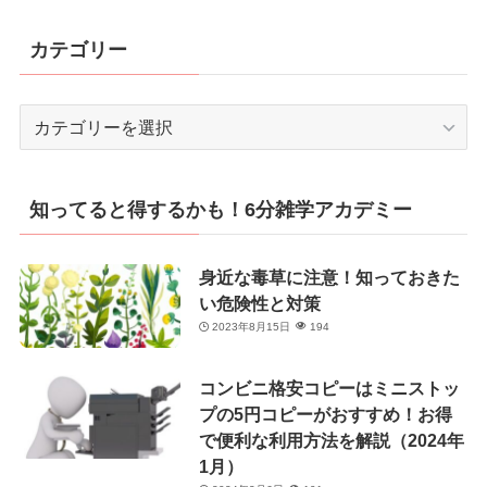
カテゴリー
カ
テ
ゴ
リ
知ってると得するかも！6分雑学アカデミー
ー
身近な毒草に注意！知っておきた
い危険性と対策
2023年8月15日
194
コンビニ格安コピーはミニストッ
プの5円コピーがおすすめ！お得
で便利な利用方法を解説（2024年
1月）