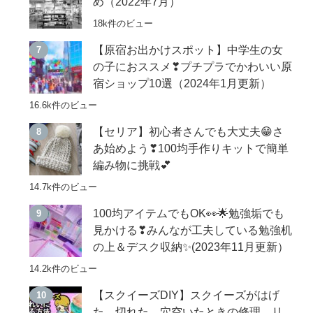
め（2022年7月）
18k件のビュー
【原宿お出かけスポット】中学生の女
の子におススメ❣プチプラでかわいい原
宿ショップ10選（2024年1月更新）
16.6k件のビュー
【セリア】初心者さんでも大丈夫😁さ
あ始めよう❣100均手作りキットで簡単
編み物に挑戦💕
14.7k件のビュー
100均アイテムでもOK👀🌟勉強垢でも
見かける❣みんなが工夫している勉強机
の上＆デスク収納✨(2023年11月更新）
14.2k件のビュー
【スクイーズDIY】スクイーズがはげ
た、切れた、穴空いたときの修理、リ