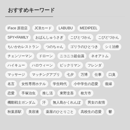
リ
おすすめキーワード
ー
iFace 原宿店
JCBカード
LABUBU
MEDIPEEL
SPY×FAMILY
おぱんしゅうさぎ
こびとづかん
こびどづかん
ちいかわレストラン
つのちゃん
ゴリラのひとつき
シミ治療
チェンソーマン
ドローン
ニコニコ超会議
ネオアトム
ハイキュー
ハロウィーン
ビックリマン
フレンダ
マッサージ
マッチングアプリ
七夕
万博
仕事
口臭
名言
女性専用ホテル
学生時代
小中学生の恋愛
復縁
恋愛
手塚治虫
推し活
東野圭吾
枚方市
機動戦士ガンダム
汗
無人島かくれんぼ
男女の友情
秋葉原駅
美容液
薬屋のひとりごと
高校生の恋愛
鬱