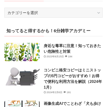
カ
テ
ゴ
リ
知ってると得するかも！6分雑学アカデミー
ー
身近な毒草に注意！知っておきた
い危険性と対策
2023年8月15日
194
コンビニ格安コピーはミニストッ
プの5円コピーがおすすめ！お得
で便利な利用方法を解説（2024年
1月）
2024年2月6日
191
画像生成AIでことわざ「犬も歩け