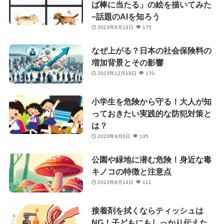
ば棒に当たる」の絵を描いてみた
−話題のAIを知ろう
2023年8月13日
175
なぜ上がる？日本の社会保険料の
増加背景とその影響
2023年12月19日
170
小学生を危険から守る！大人が知
っておきたい実践的な防犯対策と
は？
2023年9月6日
135
公園や緑地に潜む危険！身近な毒
キノコの特徴と注意点
2023年8月14日
111
接着剤を拭くならティッシュは
NG！子どもにもしっかり伝えた