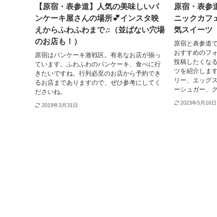
【原宿・表参道】人気の美味しいパ
原宿・表参
ンケーキ屋さんの場所💕インスタ映
ニックカフ
えからふわふわまで♫（並ばない穴場
気スイーツ
のお店も！）
原宿と表参道
おすすめのフォ
原宿はパンケーキ激戦区。有名なお店が揃っ
投稿したくな
ています。ふわふわのパンケーキ、食べに行
ツを紹介しま
きたいですね。行列必至のお店から予約でき
リー、エッグ
るお店までありますので、ぜひ参考にしてく
ーシュガー、
ださいね。
2023年5月16日
2019年3月31日