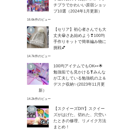
チプラでかわいい原宿ショッ
プ10選（2024年1月更新）
16.6k件のビュー
【セリア】初心者さんでも大
丈夫😁さあ始めよう❣100均
手作りキットで簡単編み物に
挑戦💕
14.7k件のビュー
100均アイテムでもOK👀🌟
勉強垢でも見かける❣みんな
が工夫している勉強机の上＆
デスク収納✨(2023年11月更
新）
14.2k件のビュー
【スクイーズDIY】スクイー
ズがはげた、切れた、穴空い
たときの修理、リメイク方法
まとめ！