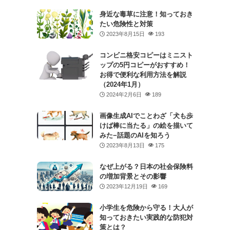
身近な毒草に注意！知っておき
たい危険性と対策
2023年8月15日
193
コンビニ格安コピーはミニスト
ップの5円コピーがおすすめ！
お得で便利な利用方法を解説
（2024年1月）
2024年2月6日
189
画像生成AIでことわざ「犬も歩
けば棒に当たる」の絵を描いて
みた−話題のAIを知ろう
2023年8月13日
175
なぜ上がる？日本の社会保険料
の増加背景とその影響
2023年12月19日
169
小学生を危険から守る！大人が
知っておきたい実践的な防犯対
策とは？