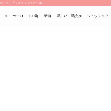
LSメディア「シュウシュウガール」
ホーム
100均
新着
星占い・星読み
シュウシュウ