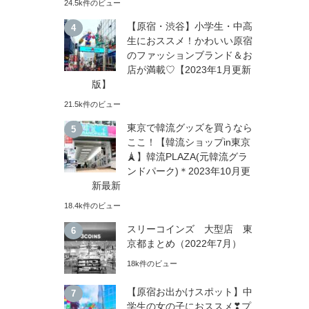
24.5k件のビュー
【原宿・渋谷】小学生・中高
生におススメ！かわいい原宿
のファッションブランド＆お
店が満載♡【2023年1月更新
版】
21.5k件のビュー
東京で韓流グッズを買うなら
ここ！【韓流ショップin東京
🗼】韓流PLAZA(元韓流グラ
ンドパーク)＊2023年10月更
新最新
18.4k件のビュー
スリーコインズ 大型店 東
京都まとめ（2022年7月）
18k件のビュー
【原宿お出かけスポット】中
学生の女の子におススメ❣プ