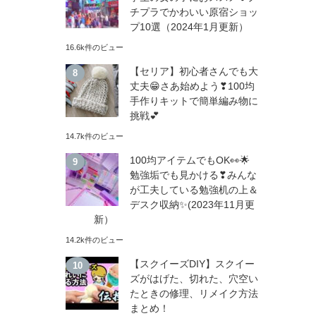
チプラでかわいい原宿ショッ
プ10選（2024年1月更新）
16.6k件のビュー
【セリア】初心者さんでも大
丈夫😁さあ始めよう❣100均
手作りキットで簡単編み物に
挑戦💕
14.7k件のビュー
100均アイテムでもOK👀🌟
勉強垢でも見かける❣みんな
が工夫している勉強机の上＆
デスク収納✨(2023年11月更
新）
14.2k件のビュー
【スクイーズDIY】スクイー
ズがはげた、切れた、穴空い
たときの修理、リメイク方法
まとめ！