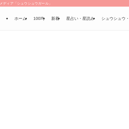
LSメディア「シュウシュウガール」
ホーム
100均
新着
星占い・星読み
シュウシュウ