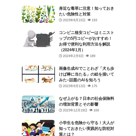
身近な毒草に注意！知っておき
たい危険性と対策
2023年8月15日
193
コンビニ格安コピーはミニスト
ップの5円コピーがおすすめ！
お得で便利な利用方法を解説
（2024年1月）
2024年2月6日
189
画像生成AIでことわざ「犬も歩
けば棒に当たる」の絵を描いて
みた−話題のAIを知ろう
2023年8月13日
175
なぜ上がる？日本の社会保険料
の増加背景とその影響
2023年12月19日
169
小学生を危険から守る！大人が
知っておきたい実践的な防犯対
策とは？