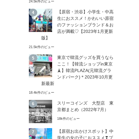
24.5k件のビュー
【原宿・渋谷】小学生・中高
生におススメ！かわいい原宿
のファッションブランド＆お
店が満載♡【2023年1月更新
版】
21.5k件のビュー
東京で韓流グッズを買うなら
ここ！【韓流ショップin東京
🗼】韓流PLAZA(元韓流グラ
ンドパーク)＊2023年10月更
新最新
18.4k件のビュー
スリーコインズ 大型店 東
京都まとめ（2022年7月）
18k件のビュー
【原宿お出かけスポット】中
学生の女の子におススメ❣プ