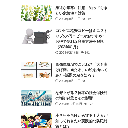
身近な毒草に注意！知っておき
たい危険性と対策
2023年8月15日
194
コンビニ格安コピーはミニスト
ップの5円コピーがおすすめ！
お得で便利な利用方法を解説
（2024年1月）
2024年2月6日
191
画像生成AIでことわざ「犬も歩
けば棒に当たる」の絵を描いて
みた−話題のAIを知ろう
2023年8月13日
175
なぜ上がる？日本の社会保険料
の増加背景とその影響
2023年12月19日
172
小学生を危険から守る！大人が
知っておきたい実践的な防犯対
策とは？