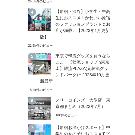
24.5k件のビュー
【原宿・渋谷】小学生・中高
生におススメ！かわいい原宿
のファッションブランド＆お
店が満載♡【2023年1月更新
版】
21.6k件のビュー
東京で韓流グッズを買うなら
ここ！【韓流ショップin東京
🗼】韓流PLAZA(元韓流グラ
ンドパーク)＊2023年10月更
新最新
18.4k件のビュー
スリーコインズ 大型店 東
京都まとめ（2022年7月）
18k件のビュー
【原宿お出かけスポット】中
学生の女の子におススメ❣プ