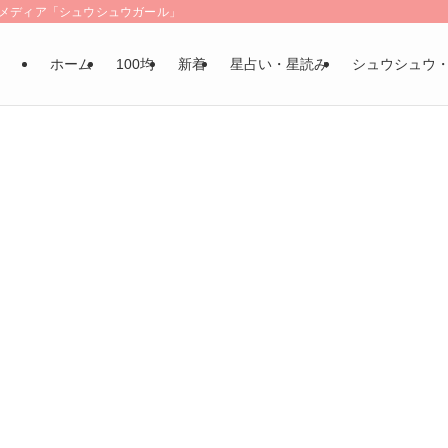
LSメディア「シュウシュウガール」
ホーム
100均
新着
星占い・星読み
シュウシュウ