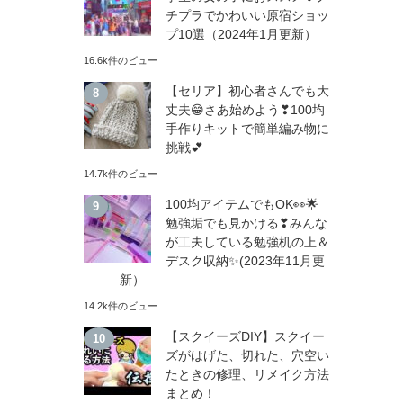
チプラでかわいい原宿ショッ
プ10選（2024年1月更新）
16.6k件のビュー
【セリア】初心者さんでも大
丈夫😁さあ始めよう❣100均
手作りキットで簡単編み物に
挑戦💕
14.7k件のビュー
100均アイテムでもOK👀🌟
勉強垢でも見かける❣みんな
が工夫している勉強机の上＆
デスク収納✨(2023年11月更
新）
14.2k件のビュー
【スクイーズDIY】スクイー
ズがはげた、切れた、穴空い
たときの修理、リメイク方法
まとめ！