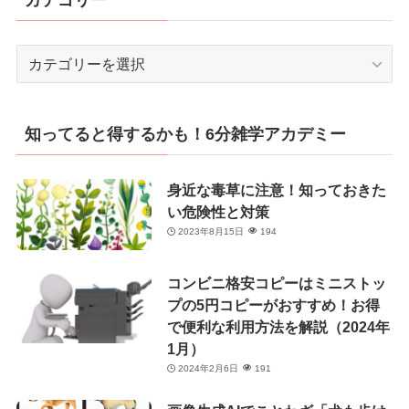
カ
テ
ゴ
リ
知ってると得するかも！6分雑学アカデミー
ー
身近な毒草に注意！知っておきた
い危険性と対策
2023年8月15日
194
コンビニ格安コピーはミニストッ
プの5円コピーがおすすめ！お得
で便利な利用方法を解説（2024年
1月）
2024年2月6日
191