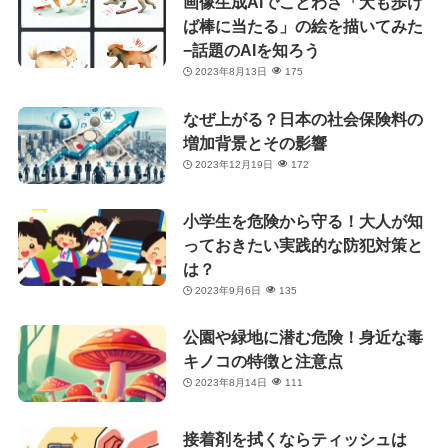
画像生成AIでことわざ「犬も歩け
ば棒に当たる」の絵を描いてみた
−話題のAIを知ろう
2023年8月13日
175
なぜ上がる？日本の社会保険料の
増加背景とその影響
2023年12月19日
172
小学生を危険から守る！大人が知
っておきたい実践的な防犯対策と
は？
2023年9月6日
135
公園や緑地に潜む危険！身近な毒
キノコの特徴と注意点
2023年8月14日
111
接着剤を拭くならティッシュは