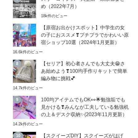
め（2022年7月）
18k件のビュー
【原宿お出かけスポット】中学生の女
の子におススメ❣プチプラでかわいい原
宿ショップ10選（2024年1月更新）
16.6k件のビュー
【セリア】初心者さんでも大丈夫😁さ
あ始めよう❣100均手作りキットで簡単
編み物に挑戦💕
14.7k件のビュー
100均アイテムでもOK👀🌟勉強垢でも
見かける❣みんなが工夫している勉強机
の上＆デスク収納✨(2023年11月更新）
14.2k件のビュー
【スクイーズDIY】スクイーズがはげ