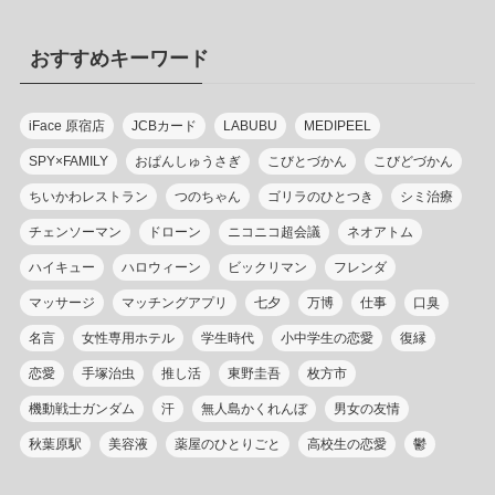
ゴ
リ
おすすめキーワード
ー
iFace 原宿店
JCBカード
LABUBU
MEDIPEEL
SPY×FAMILY
おぱんしゅうさぎ
こびとづかん
こびどづかん
ちいかわレストラン
つのちゃん
ゴリラのひとつき
シミ治療
チェンソーマン
ドローン
ニコニコ超会議
ネオアトム
ハイキュー
ハロウィーン
ビックリマン
フレンダ
マッサージ
マッチングアプリ
七夕
万博
仕事
口臭
名言
女性専用ホテル
学生時代
小中学生の恋愛
復縁
恋愛
手塚治虫
推し活
東野圭吾
枚方市
機動戦士ガンダム
汗
無人島かくれんぼ
男女の友情
秋葉原駅
美容液
薬屋のひとりごと
高校生の恋愛
鬱