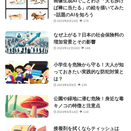
画像生成AIでことわざ「犬も歩け
ば棒に当たる」の絵を描いてみた
−話題のAIを知ろう
2023年8月13日
175
なぜ上がる？日本の社会保険料の
増加背景とその影響
2023年12月19日
169
小学生を危険から守る！大人が知
っておきたい実践的な防犯対策と
は？
2023年9月6日
135
公園や緑地に潜む危険！身近な毒
キノコの特徴と注意点
2023年8月14日
110
接着剤を拭くならティッシュは