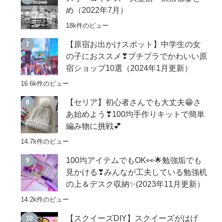
め（2022年7月）
18k件のビュー
【原宿お出かけスポット】中学生の女
の子におススメ❣プチプラでかわいい原
宿ショップ10選（2024年1月更新）
16.6k件のビュー
【セリア】初心者さんでも大丈夫😁さ
あ始めよう❣100均手作りキットで簡単
編み物に挑戦💕
14.7k件のビュー
100均アイテムでもOK👀🌟勉強垢でも
見かける❣みんなが工夫している勉強机
の上＆デスク収納✨(2023年11月更新）
14.2k件のビュー
【スクイーズDIY】スクイーズがはげ