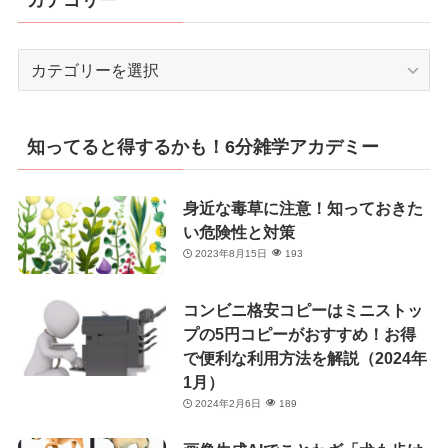
カ
テ
ゴ
リ
知ってると得するかも！6分雑学アカデミー
ー
身近な毒草に注意！知っておきた
い危険性と対策
2023年8月15日
193
コンビニ格安コピーはミニストッ
プの5円コピーがおすすめ！お得
で便利な利用方法を解説（2024年
1月）
2024年2月6日
189