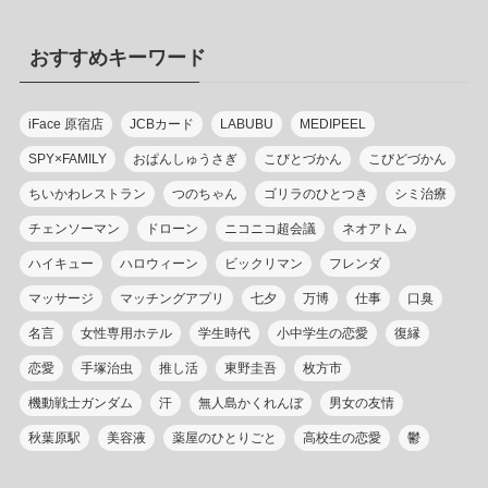
ゴ
リ
おすすめキーワード
ー
iFace 原宿店
JCBカード
LABUBU
MEDIPEEL
SPY×FAMILY
おぱんしゅうさぎ
こびとづかん
こびどづかん
ちいかわレストラン
つのちゃん
ゴリラのひとつき
シミ治療
チェンソーマン
ドローン
ニコニコ超会議
ネオアトム
ハイキュー
ハロウィーン
ビックリマン
フレンダ
マッサージ
マッチングアプリ
七夕
万博
仕事
口臭
名言
女性専用ホテル
学生時代
小中学生の恋愛
復縁
恋愛
手塚治虫
推し活
東野圭吾
枚方市
機動戦士ガンダム
汗
無人島かくれんぼ
男女の友情
秋葉原駅
美容液
薬屋のひとりごと
高校生の恋愛
鬱