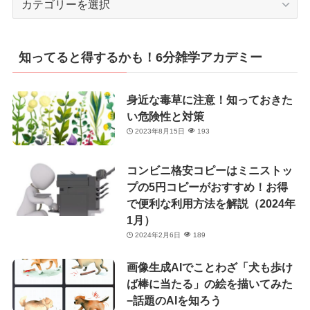
テ
ゴ
リ
知ってると得するかも！6分雑学アカデミー
ー
身近な毒草に注意！知っておきた
い危険性と対策
2023年8月15日
193
コンビニ格安コピーはミニストッ
プの5円コピーがおすすめ！お得
で便利な利用方法を解説（2024年
1月）
2024年2月6日
189
画像生成AIでことわざ「犬も歩け
ば棒に当たる」の絵を描いてみた
−話題のAIを知ろう