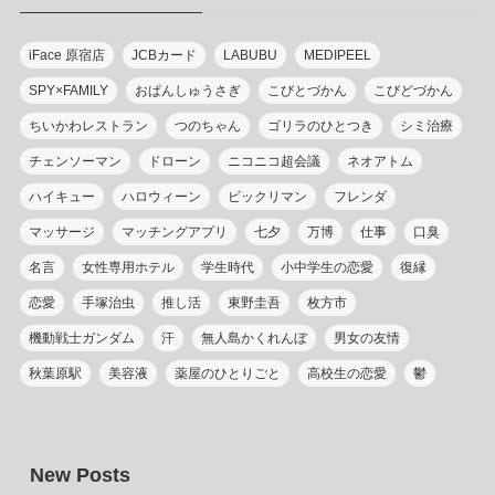
ー
iFace 原宿店
JCBカード
LABUBU
MEDIPEEL
SPY×FAMILY
おぱんしゅうさぎ
こびとづかん
こびどづかん
ちいかわレストラン
つのちゃん
ゴリラのひとつき
シミ治療
チェンソーマン
ドローン
ニコニコ超会議
ネオアトム
ハイキュー
ハロウィーン
ビックリマン
フレンダ
マッサージ
マッチングアプリ
七夕
万博
仕事
口臭
名言
女性専用ホテル
学生時代
小中学生の恋愛
復縁
恋愛
手塚治虫
推し活
東野圭吾
枚方市
機動戦士ガンダム
汗
無人島かくれんぼ
男女の友情
秋葉原駅
美容液
薬屋のひとりごと
高校生の恋愛
鬱
New Posts