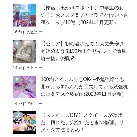
【原宿お出かけスポット】中学生の女
の子におススメ❣プチプラでかわいい原
宿ショップ10選（2024年1月更新）
16.6k件のビュー
【セリア】初心者さんでも大丈夫😁さ
あ始めよう❣100均手作りキットで簡単
編み物に挑戦💕
14.7k件のビュー
100均アイテムでもOK👀🌟勉強垢でも
見かける❣みんなが工夫している勉強机
の上＆デスク収納✨(2023年11月更新）
14.2k件のビュー
【スクイーズDIY】スクイーズがはげ
た、切れた、穴空いたときの修理、リ
メイク方法まとめ！