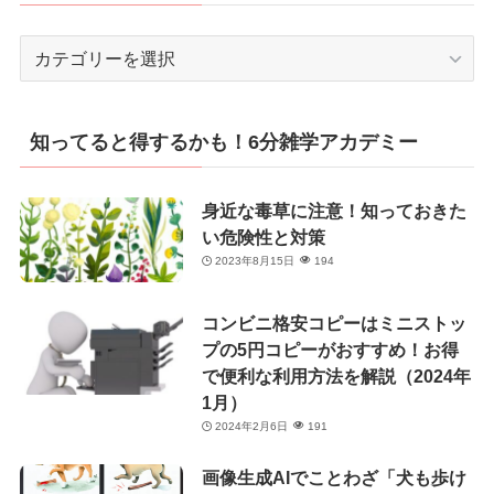
カ
テ
ゴ
リ
知ってると得するかも！6分雑学アカデミー
ー
身近な毒草に注意！知っておきた
い危険性と対策
2023年8月15日
194
コンビニ格安コピーはミニストッ
プの5円コピーがおすすめ！お得
で便利な利用方法を解説（2024年
1月）
2024年2月6日
191
画像生成AIでことわざ「犬も歩け