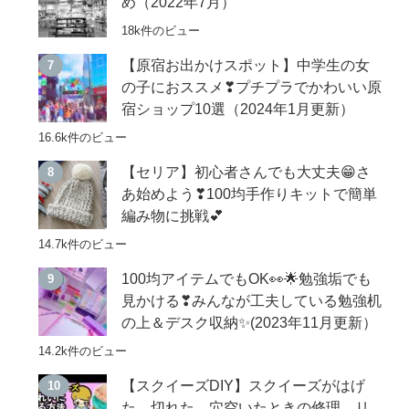
め（2022年7月）
18k件のビュー
【原宿お出かけスポット】中学生の女
の子におススメ❣プチプラでかわいい原
宿ショップ10選（2024年1月更新）
16.6k件のビュー
【セリア】初心者さんでも大丈夫😁さ
あ始めよう❣100均手作りキットで簡単
編み物に挑戦💕
14.7k件のビュー
100均アイテムでもOK👀🌟勉強垢でも
見かける❣みんなが工夫している勉強机
の上＆デスク収納✨(2023年11月更新）
14.2k件のビュー
【スクイーズDIY】スクイーズがはげ
た、切れた、穴空いたときの修理、リ