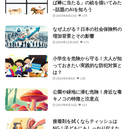
ば棒に当たる」の絵を描いてみた
−話題のAIを知ろう
2023年8月13日
175
なぜ上がる？日本の社会保険料の
増加背景とその影響
2023年12月19日
171
小学生を危険から守る！大人が知
っておきたい実践的な防犯対策と
は？
2023年9月6日
135
公園や緑地に潜む危険！身近な毒
キノコの特徴と注意点
2023年8月14日
111
接着剤を拭くならティッシュは
NG！子どもにもしっかり伝えた