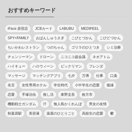
リ
おすすめキーワード
ー
iFace 原宿店
JCBカード
LABUBU
MEDIPEEL
SPY×FAMILY
おぱんしゅうさぎ
こびとづかん
こびどづかん
ちいかわレストラン
つのちゃん
ゴリラのひとつき
シミ治療
チェンソーマン
ドローン
ニコニコ超会議
ネオアトム
ハイキュー
ハロウィーン
ビックリマン
フレンダ
マッサージ
マッチングアプリ
七夕
万博
仕事
口臭
名言
女性専用ホテル
学生時代
小中学生の恋愛
復縁
恋愛
手塚治虫
推し活
東野圭吾
枚方市
機動戦士ガンダム
汗
無人島かくれんぼ
男女の友情
秋葉原駅
美容液
薬屋のひとりごと
高校生の恋愛
鬱